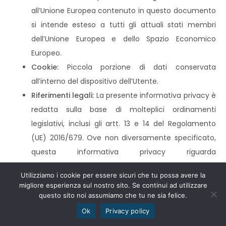
all’Unione Europea contenuto in questo documento
si intende esteso a tutti gli attuali stati membri
dell’Unione Europea e dello Spazio Economico
Europeo.
Cookie:
Piccola porzione di dati conservata
all’interno del dispositivo dell’Utente.
Riferimenti legali:
La presente informativa privacy è
redatta sulla base di molteplici ordinamenti
legislativi, inclusi gli artt. 13 e 14 del Regolamento
(UE) 2016/679. Ove non diversamente specificato,
questa informativa privacy riguarda
esclusivamente questa Applicazione.
Utilizziamo i cookie per essere sicuri che tu possa avere la
migliore esperienza sul nostro sito. Se continui ad utilizzare
questo sito noi assumiamo che tu ne sia felice.
Ok
Privacy policy
MAXIMIA SRL - C.F / P.IVA:
17667391001 - CAPITALE SOCIALE